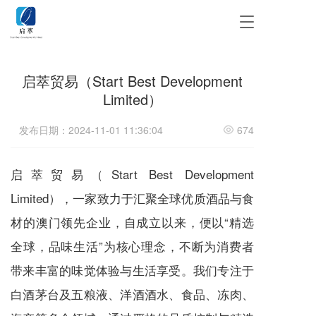
T
o
g
g
启萃贸易（Start Best Development
l
e
Limited）
n
a
发布日期：2024-11-01 11:36:04
674
v
i
g
启萃贸易（Start Best Development
a
t
Limited），一家致力于汇聚全球优质酒品与食
i
o
材的澳门领先企业，自成立以来，便以“精选
n
全球，品味生活”为核心理念，不断为消费者
带来丰富的味觉体验与生活享受。我们专注于
白酒茅台及五粮液、洋酒酒水、食品、冻肉、